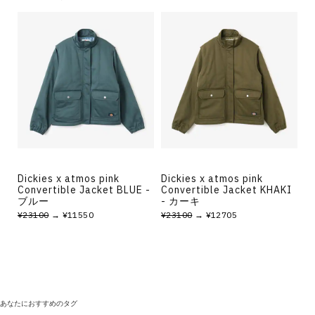
Dickies x atmos pink
Dickies x atmos pink
Convertible Jacket BLUE -
Convertible Jacket KHAKI
ブルー
- カーキ
¥23100
→ ¥11550
¥23100
→ ¥12705
あなたにおすすめのタグ