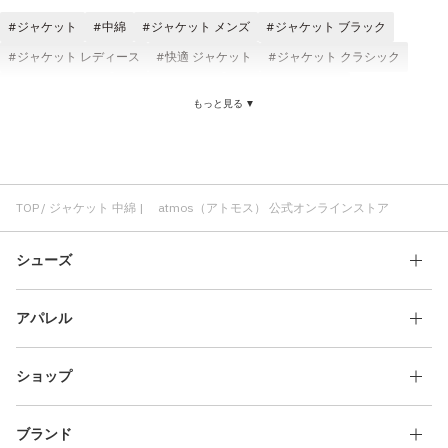
ジャケット
中綿
ジャケット メンズ
ジャケット ブラック
ジャケット レディース
快適 ジャケット
ジャケット クラシック
ジャケット 刺繍
ジャケット 軽い
ジャケット adidas
もっと見る ▼
atmos ジャケット
ジャケット アウトドア
ジャケット ロゴ
中綿 アウター
中綿 メンズ
2WAY 中綿
中綿 刺繍
中綿 サンダル
TOKYO23 中綿
保温 中綿
Dickies 中綿
パンツ 中綿
TOP
ジャケット 中綿 | atmos（アトモス） 公式オンラインストア
シューズ
アパレル
ショップ
ブランド