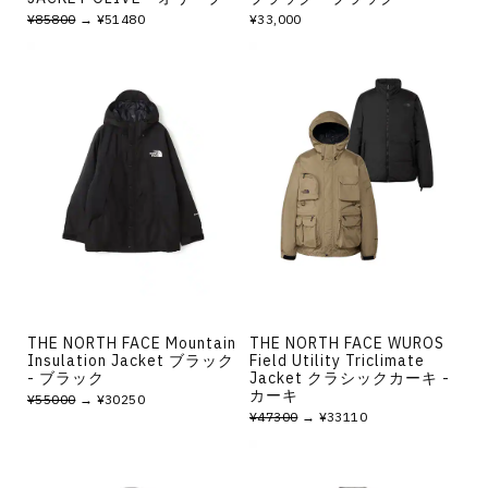
¥85800
→ ¥51480
¥33,000
THE NORTH FACE Mountain
THE NORTH FACE WUROS
Insulation Jacket ブラック
Field Utility Triclimate
- ブラック
Jacket クラシックカーキ -
カーキ
¥55000
→ ¥30250
¥47300
→ ¥33110