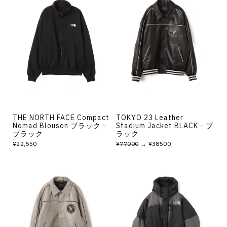
THE NORTH FACE Compact
TOKYO 23 Leather
Nomad Blouson ブラック -
Stadium Jacket BLACK - ブ
ブラック
ラック
¥22,550
¥77000
→ ¥38500