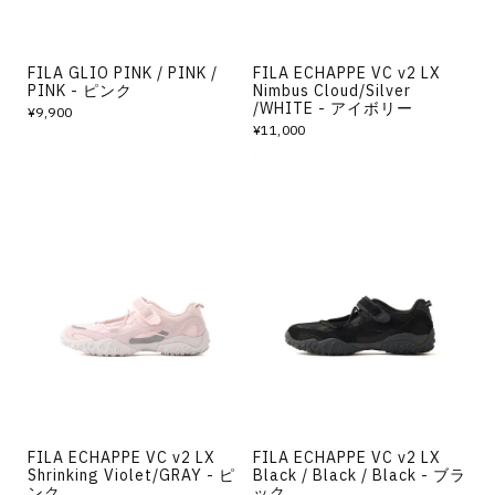
FILA GLIO PINK / PINK /
FILA ECHAPPE VC v2 LX
PINK - ピンク
Nimbus Cloud/Silver
/WHITE - アイボリー
¥9,900
¥11,000
FILA ECHAPPE VC v2 LX
FILA ECHAPPE VC v2 LX
Shrinking Violet/GRAY - ピ
Black / Black / Black - ブラ
ンク
ック