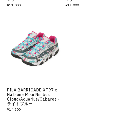
¥11,000
¥11,000
FILA BARRICADE XT97 x
Hatsune Miku Nimbus
Cloud/Aquarius/Cabaret -
ライトブルー
¥14,300