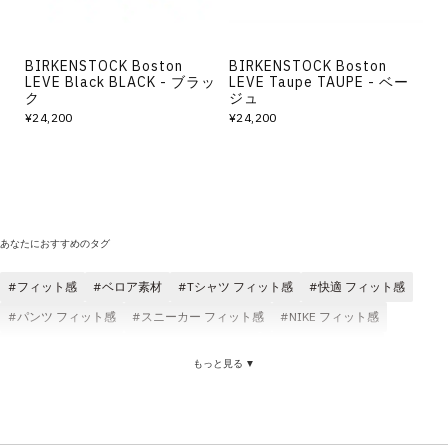
BIRKENSTOCK Boston
BIRKENSTOCK Boston
LEVE Black BLACK - ブラッ
LEVE Taupe TAUPE - ベー
ク
ジュ
¥24,200
¥24,200
あなたにおすすめのタグ
フィット感
ベロア素材
Tシャツ フィット感
快適 フィット感
パンツ フィット感
スニーカー フィット感
NIKE フィット感
フィット感 コスパ
ゆったり フィット感
メンズ フィット感
もっと見る ▼
フィット感 レディース
フィット感 トップス
サンダル フィット感
パンツ ベロア素材
ベロア素材 レディース
ベロア素材 ロングパンツ
ジャケット ベロア素材