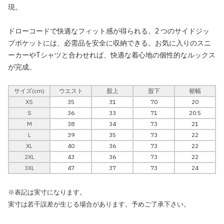
現。
ドローコードで快適なフィット感が得られる。2 つのサイドジッ
プポケットには、必需品を安全に収納できる。お気に入りのスニ
ーカーやTシャツと合わせれば、快適な着心地の個性的なルックス
が完成。
サイズ(cm)
ウエスト
股上
股下
裾幅
XS
35
31
70
20
S
36
33
71
20.5
M
38
34
73
21
L
39
35
73
22
XL
40
36
73
22
2XL
43
36
73
22
3XL
47
37
73
24
※表記は実寸になります。
実寸は若干誤差が生じる場合があります。予めご了承下さい。