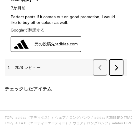
チェックしたアイテム
TOP
adidas（アディダス）
ウェア
ロングパンツ
adidas FIREBIRD T
TOP
A.T.A.D（エーティーエーディー）
ウェア
ロングパンツ
adidas FI