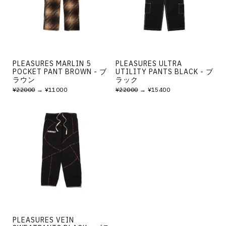
その他
すべてのウェア
PLEASURES MARLIN 5
PLEASURES ULTRA
POCKET PANT BROWN - ブ
UTILITY PANTS BLACK - ブ
ラウン
ラック
¥22000
→ ¥11000
¥22000
→ ¥15400
PLEASURES VEIN