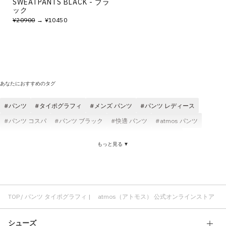
SWEATPANTS BLACK - ブラ
ック
¥20900
→ ¥10450
あなたにおすすめのタグ
パンツ
タイポグラフィ
メンズ パンツ
パンツ レディース
パンツ コスパ
パンツ ブラック
快適 パンツ
atmos パンツ
パンツ atmos pink
コットン素材 パンツ
パンツ デニム
もっと見る ▼
パンツ 刺繍
パンツ ブルー
ロサンゼルス タイポグラフィ
ミュージック タイポグラフィ
PLEASURES タイポグラフィ
グラフィック タイポグラフィ
タイポグラフィ メンズ
タイポグラフィ ストリート
ロングパンツ タイポグラフィ
TOP
パンツ タイポグラフィ | atmos（アトモス） 公式オンラインストア
シューズ