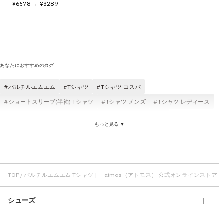
¥6578
→ ¥3289
あなたにおすすめのタグ
パルチルエムエム
Tシャツ
Tシャツ コスパ
ショートスリーブ(半袖) Tシャツ
Tシャツ メンズ
Tシャツ レディース
Tシャツ ブラック
atmos Tシャツ
Tシャツ ホワイト
もっと見る ▼
コットン素材 Tシャツ
快適 Tシャツ
atmos pink Tシャツ
ロングスリーブ(長袖) Tシャツ
パルチルエムエム ショートスリーブ(半袖)
パルチルエムエム コスパ
パルチルエムエム メンズ
パルチルエムエム レディース
TOP
パルチルエムエム Tシャツ | atmos（アトモス） 公式オンラインストア
シューズ