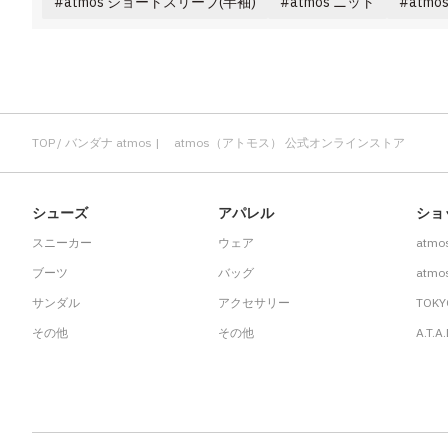
atmos ショートスリーブ(半袖)
atmos ニット
atmo
TOP
バンダナ atmos | atmos（アトモス） 公式オンラインストア
シューズ
アパレル
ショ
スニーカー
ウェア
atmo
ブーツ
バッグ
atmos
サンダル
アクセサリー
TOKY
その他
その他
A.T.A