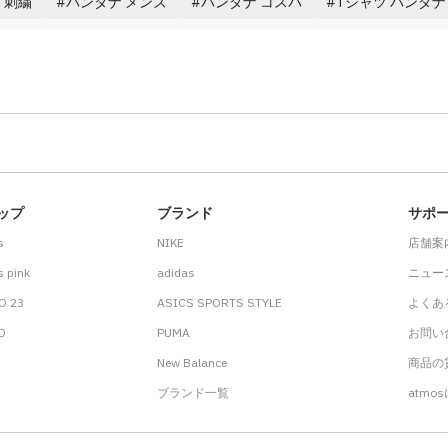
s 刺繍
バンダナ メンズ
バンダナ コスパ
Tシャツ バンダナ
ップ
ブランド
サポ
s
NIKE
店舗案
 pink
adidas
ニュー
O 23
ASICS SPORTS STYLE
よくあ
.D
PUMA
お問い
New Balance
商品の貸
ブランド一覧
atmo