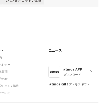
バンダナ コットン素材
ート
ニュース
内
スレター
atmos APP
る質問
ダウンロード
合わせ
atmos Gift
アトモス ギフト
し出し / 掲載
sについて