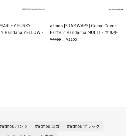
 MARLEY PUNKY
atmos [STAR WARS] Comic Cover
Y Bandana YELLOW -
Pattern Bandanna MULTI - マルチ
¥4400
→ ¥2200
atmos パンツ
atmos ロゴ
atmos ブラック