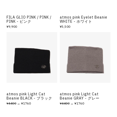
FILA GLIO PINK / PINK /
atmos pink Eyelet Beanie
PINK - ピンク
WHITE - ホワイト
¥9,900
¥5,500
atmos pink Light Cat
atmos pink Light Cat
Beanie BLACK - ブラック
Beanie GRAY - グレー
¥4400
→ ¥1760
¥4400
→ ¥1760