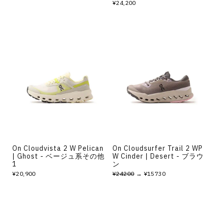
¥24,200
On Cloudvista 2 W Pelican
On Cloudsurfer Trail 2 WP
| Ghost - ベージュ系その他
W Cinder | Desert - ブラウ
1
ン
¥20,900
¥24200
→ ¥15730