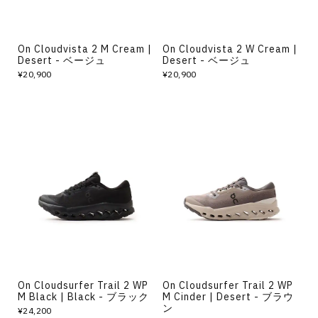
On Cloudvista 2 M Cream |
On Cloudvista 2 W Cream |
Desert - ベージュ
Desert - ベージュ
¥20,900
¥20,900
On Cloudsurfer Trail 2 WP
On Cloudsurfer Trail 2 WP
M Black | Black - ブラック
M Cinder | Desert - ブラウ
ン
¥24,200