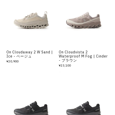
On Cloudaway 2 W Sand |
On Cloudvista 2
Ice - ベージュ
Waterproof M Fog | Cinder
- ブラウン
¥20,900
¥23,100