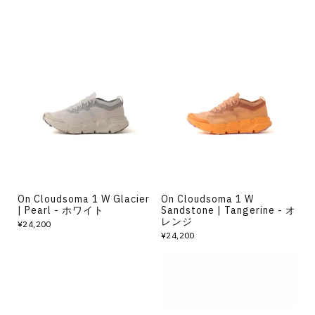
On Cloudsoma 1 W Glacier
On Cloudsoma 1 W
| Pearl - ホワイト
Sandstone | Tangerine - オ
レンジ
¥24,200
¥24,200