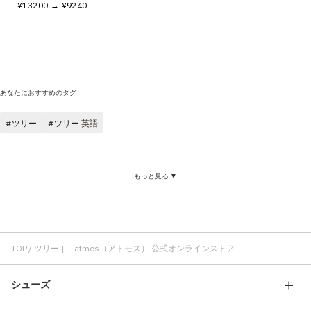
¥13200
→ ¥9240
あなたにおすすめのタグ
ツリー
ツリー 英語
もっと見る ▼
TOP
ツリー | atmos（アトモス） 公式オンラインストア
シューズ