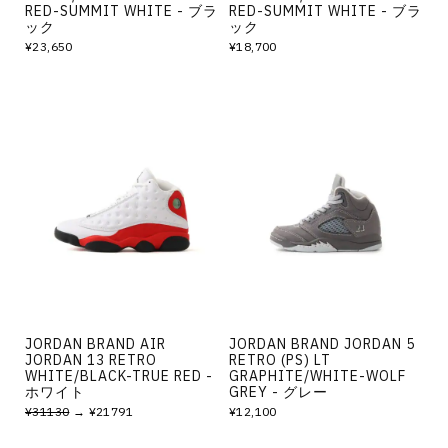
RED-SUMMIT WHITE - ブラ
RED-SUMMIT WHITE - ブラ
ック
ック
¥23,650
¥18,700
JORDAN BRAND AIR
JORDAN BRAND JORDAN 5
JORDAN 13 RETRO
RETRO (PS) LT
WHITE/BLACK-TRUE RED -
GRAPHITE/WHITE-WOLF
ホワイト
GREY - グレー
¥31130
→ ¥21791
¥12,100