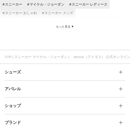
スニーカー
マイケル・ジョーダン
スニーカー レディース
スニーカー おしゃれ
スニーカー メンズ
キレイめカジュアル スニーカー
スニーカー 快適
スニーカー 耐久性
もっと見る ▼
NIKE スニーカー
ラバーアウトソール スニーカー
スニーカー クッション性
スニーカー 定番モデル
スニーカー ブラック
TOP
スニーカー マイケル・ジョーダン | atmos（アトモス） 公式オンライ
シューズ
アパレル
ショップ
ブランド