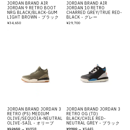
JORDAN BRAND AIR
JORDAN BRAND AIR
JORDAN 9 RETRO BOOT
JORDAN 10 RETRO
NRG BLACK/BLACK-GUM
CHARRED GREY/TRUE RED-
LIGHT BROWN - ブラック
BLACK - グレー
¥34,650
¥29,700
JORDAN BRAND JORDAN 3
JORDAN BRAND JORDAN 3
RETRO (PS) MEDIUM
RETRO OG (TD)
OLIVE/SEQUOIA-NEUTRAL
BLACK/CHILE RED-
OLIVE-SAIL - オリーブ
NEUTRAL GREY - ブラック
¥12650
→ ¥6958
¥9900
→ ¥5445