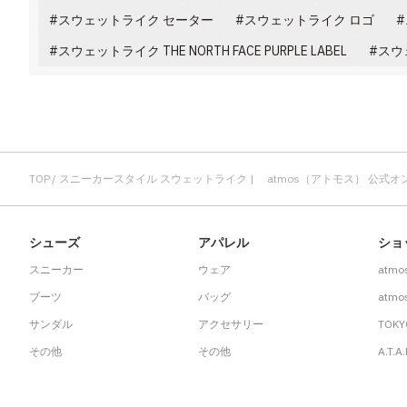
その他
スウェットライク セーター
スウェットライク ロゴ
スウェットライク THE NORTH FACE PURPLE LABEL
スウ
すべてのウェア
TOP
スニーカースタイル スウェットライク | atmos（アトモス） 公式
シューズ
アパレル
ショ
スニーカー
ウェア
atmo
ブーツ
バッグ
atmos
サンダル
アクセサリー
TOKY
その他
その他
A.T.A