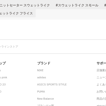
ニットセーター スウェットライク
スウェットライク スモール
ェットライク フライス
オンラインストア
ップ
ブランド
サポ
s
NIKE
店舗案
 pink
adidas
ニュー
O 23
ASICS SPORTS STYLE
よくあ
.D
PUMA
お問い
New Balance
商品の貸
ブランド一覧
atmo