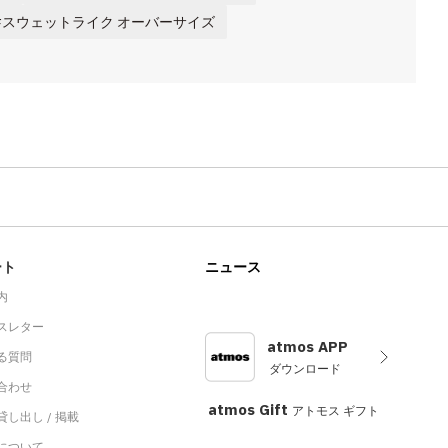
スウェットライク オーバーサイズ
ート
ニュース
内
スレター
atmos APP
る質問
ダウンロード
合わせ
atmos Gift
アトモス ギフト
し出し / 掲載
sについて