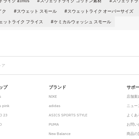
ライク atmos
スウェットライク コットン素材
スウェットラ
イク
スウェット スモール
スウェットライク オーバーサイズ
ェットライク フライス
ケミカルウォッシュ スモール
トア
ップ
ブランド
サポ
s
NIKE
店舗案
 pink
adidas
ニュー
O 23
ASICS SPORTS STYLE
よくあ
.D
PUMA
お問い
New Balance
商品の貸