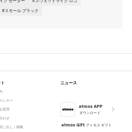
イク セーター
スウェットライク ロゴ
スモール ブラック
ート
ニュース
内
スレター
atmos APP
る質問
ダウンロード
合わせ
atmos Gift
アトモス ギフト
し出し / 掲載