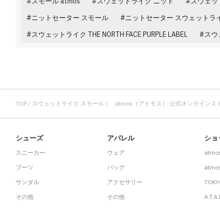
スモール atmos
スウェットライク ニット
スウェット
ニットセーター スモール
ニットセーター スウェットラ
スウェットライク THE NORTH FACE PURPLE LABEL
スウ
TOP
スウェットライク スモール | atmos（アトモス） 公式オンラインス
シューズ
アパレル
ショ
スニーカー
ウェア
atmo
ブーツ
バッグ
atmos
サンダル
アクセサリー
TOKY
その他
その他
A.T.A