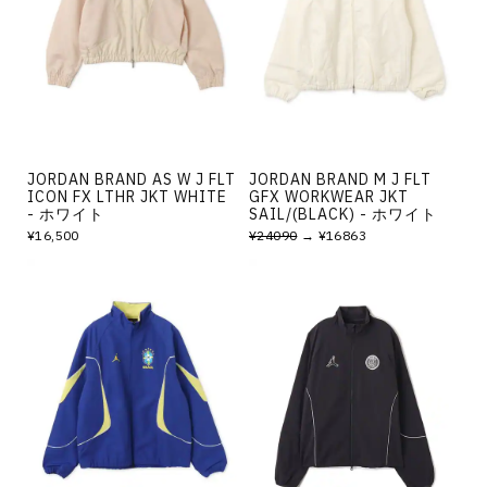
その他
すべてのウェア
JORDAN BRAND AS W J FLT
JORDAN BRAND M J FLT
ICON FX LTHR JKT WHITE
GFX WORKWEAR JKT
- ホワイト
SAIL/(BLACK) - ホワイト
¥16,500
¥24090
→ ¥16863