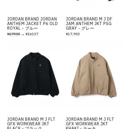
JORDAN BRAND JORDAN
JORDAN BRAND M J DF
ANTHEM JACKET P6 OLD
JAM ANTHEM JKT PSG
ROYAL - ブルー
GRAY - グレー
¥17930
→ ¥16137
¥17,930
JORDAN BRAND M J FLT
JORDAN BRAND M J FLT
GFX WORKWEAR JKT
GFX WORKWEAR JKT
BLACK - ブラック
KHAKI - カーキ