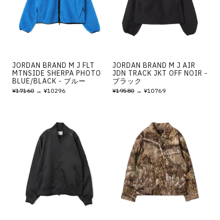
JORDAN BRAND M J FLT
JORDAN BRAND M J AIR
MTNSIDE SHERPA PHOTO
JDN TRACK JKT OFF NOIR -
BLUE/BLACK - ブルー
ブラック
¥17160
→ ¥10296
¥19580
→ ¥10769