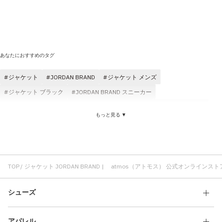
あなたにおすすめのタグ
ジャケット
JORDAN BRAND
ジャケット メンズ
ジャケット ブラック
JORDAN BRAND スニーカー
Tシャツ JORDAN BRAND
ジャケット レディース
快適 ジャケット
もっと見る ▼
快適 JORDAN BRAND
ジャケット クラシック
ジャケット 刺繍
ジャケット 軽い
JORDAN BRAND メンズ
ジャケット adidas
atmos ジャケット
ジャケット アウトドア
ジャケット ロゴ
JORDAN BRAND コスパ
ゆったり JORDAN BRAND
TOP
ジャケット JORDAN BRAND | atmos（アトモス） 公式オンラインスト
JORDAN BRAND ショートスリーブ(半袖)
フィット感 JORDAN BRAND
シューズ
JORDAN BRAND ブラック
アパレル