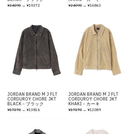
¥24090
→ ¥19272
¥24090
→ ¥16863
JORDAN BRAND M J FLT
JORDAN BRAND M J FLT
CORDUROY CHORE JKT
CORDUROY CHORE JKT
BLACK - ブラック
KHAKI - カーキ
¥17270
→ ¥13816
¥17270
→ ¥12089