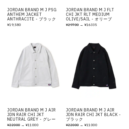
JORDAN BRAND M J PSG
JORDAN BRAND M J FLT
ANTHEM JACKET
CHI JKT RLT MEDIUM
ANTHRACITE - ブラック
OLIVE/SAIL - オリーブ
¥19,580
¥29700
→ ¥16335
JORDAN BRAND M J AIR
JORDAN BRAND M J AIR
JDN RAIR CHI JKT
JDN RAIR CHI JKT BLACK -
NEUTRAL GREY - グレー
ブラック
¥22000
→ ¥11000
¥22000
→ ¥11000