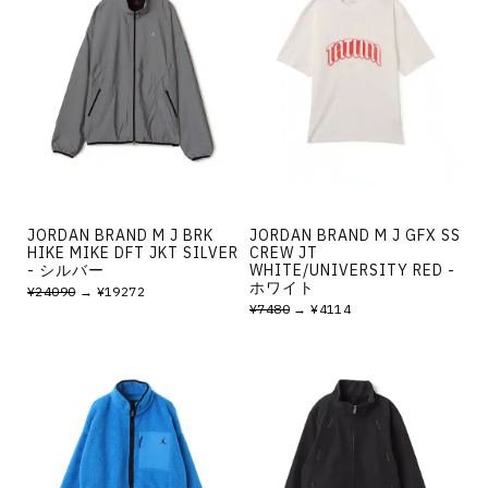
JORDAN BRAND M J BRK
JORDAN BRAND M J GFX SS
HIKE MIKE DFT JKT SILVER
CREW JT
- シルバー
WHITE/UNIVERSITY RED -
ホワイト
¥24090
→ ¥19272
¥7480
→ ¥4114