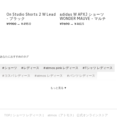
On Studio Shorts 2 W Lead
adidas W APXJ ショーツ
- ブラック
WONDER MAUVE - マルチ
¥9900
→ ¥4950
¥7690
→ ¥4615
あなたにおすすめのタグ
ショーツ
レディース
atmos pink レディース
Tシャツ レディース
コスパ レディース
atmos レディース
パンツ レディース
スニーカー レディース
ロングパンツ レディース
レディース トップス
もっと見る ▼
ニット レディース
コラボ レディース
サンダル レディース
ショーツ メンズ
ショーツ コスパ
ショーツ 快適
ブラック ショーツ
adidas ショーツ
バギー ショーツ
ショーツ デニム
ショーツ 刺繍
ショーツ atmos
TOP
ショーツ レディース | atmos（アトモス） 公式オンラインストア