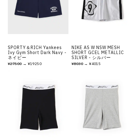
SPORTY＆RICH Yankees
NIKE AS W NSW MESH
Ivy Gym Short Dark Navy -
SHORT GCEL METALLIC
ネイビー
SILVER - シルバー
¥27500
→ ¥19250
¥8030
→ ¥4015