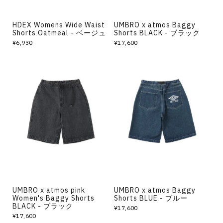
HDEX Womens Wide Waist
UMBRO x atmos Baggy
Shorts Oatmeal - ベージュ
Shorts BLACK - ブラック
¥6,930
¥17,600
UMBRO x atmos pink
UMBRO x atmos Baggy
Women's Baggy Shorts
Shorts BLUE - ブルー
BLACK - ブラック
¥17,600
¥17,600