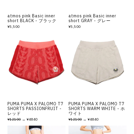
atmos pink Basic inner
atmos pink Basic inner
short BLACK - ブラック
short GRAY - グレー
¥5,500
¥5,500
PUMA PUMA X PALOMO T7
PUMA PUMA X PALOMO T7
SHORTS PASSIONFRUIT -
SHORTS WARM WHITE - ホ
レッド
ワイト
¥12100
→ ¥4840
¥12100
→ ¥4840