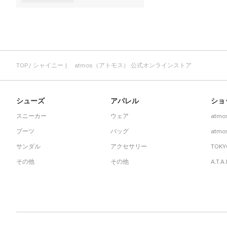
その他
すべてのウェア
TOP
シャイニー | atmos（アトモス） 公式オンラインストア
シューズ
アパレル
ショ
スニーカー
ウェア
atmo
ブーツ
バッグ
atmos
サンダル
アクセサリー
TOKY
その他
その他
A.T.A