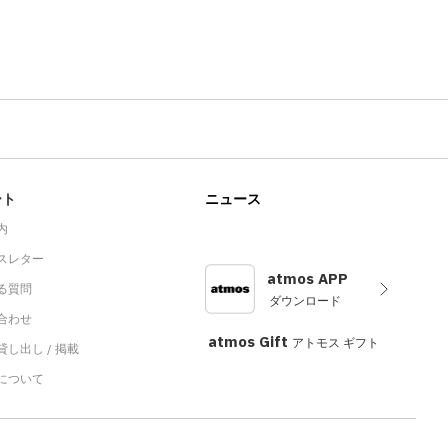
ート
ニュース
内
スレター
atmos APP
る質問
ダウンロード
合わせ
atmos Gift
アトモス ギフト
し出し / 掲載
sについて