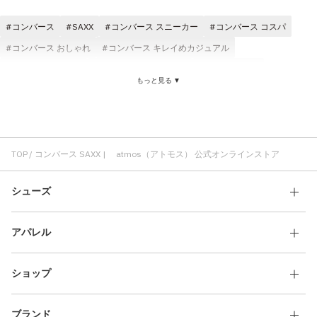
その他
コンバース
SAXX
コンバース スニーカー
コンバース コスパ
すべてのウェア
コンバース おしゃれ
コンバース キレイめカジュアル
コンバース メンズ
コンバース レディース
Tシャツ SAXX
もっと見る ▼
atmos pink SAXX
コンバース オールスター
コンバース 通気性
コラボ コンバース
コンバース ホワイト
コンバース クラシック
SAXX レディース
パンツ SAXX
SAXX コスパ
ロングパンツ SAXX
コットン素材 SAXX
快適 SAXX
FUBU SAXX
TOP
コンバース SAXX | atmos（アトモス） 公式オンラインストア
シューズ
アパレル
ショップ
ブランド