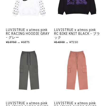
その他
すべてのウェア
LUVISTRUE x atmos pink
LUVISTRUE x atmos pink
RC RACING HOODIE GRAY
RC BIKE KNIT BLACK - ブラ
- グレー
ック
¥13750
→ ¥6875
¥14300
→ ¥7150
LUVISTRUE x atmos pink
LUVISTRUE x atmos pink