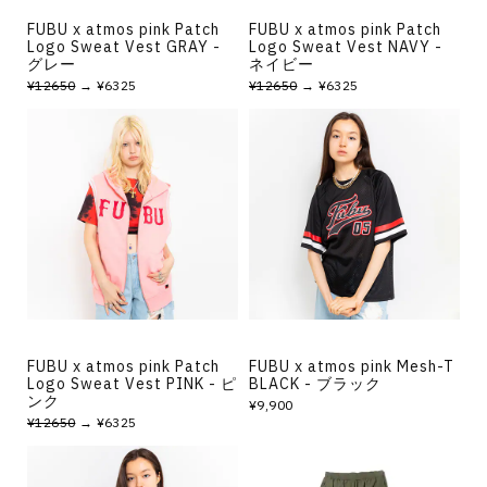
FUBU x atmos pink Patch
FUBU x atmos pink Patch
Logo Sweat Vest GRAY -
Logo Sweat Vest NAVY -
グレー
ネイビー
¥12650
→ ¥6325
¥12650
→ ¥6325
FUBU x atmos pink Patch
FUBU x atmos pink Mesh-T
Logo Sweat Vest PINK - ピ
BLACK - ブラック
ンク
¥9,900
¥12650
→ ¥6325