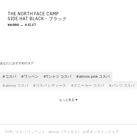
THE NORTH FACE CAMP
SIDE HAT BLACK - ブラック
¥6380
→ ¥4147
あなたにおすすめのタグ
コスパ
ワッペン
Tシャツ コスパ
atmos pink コスパ
atmos コスパ
コスパ レディース
スニーカー コスパ
パンツ コスパ
トップス コスパ
メンズ コスパ
サンダル コスパ
ニット コスパ
もっと見る ▼
コラボ コスパ
TOKYO23 ワッペン
ジャケット ワッペン
ワッペン メンズ
保温 ワッペン
フーディ ワッペン
パーカ ワッペン
LIBERAIDERS ワッペン
ワッペン 刺繍
Tシャツ ワッペン
TOP
コスパ ワッペン | atmos（アトモス） 公式オンラインストア