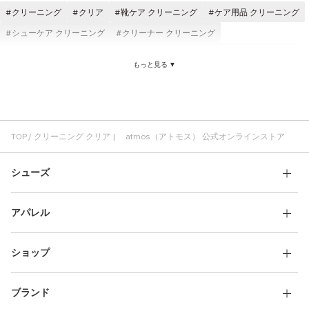
クリーニング
クリア
靴ケア クリーニング
ケア用品 クリーニング
シューケア クリーニング
クリーナー クリーニング
クリーニング コスパ
クリーニング メンズ
靴ケア用品 クリーニング
もっと見る ▼
クリーニング レディース
シューケア クリア
クリーニング ブラシ
靴ケア クリア
ケア用品 クリア
洗剤 クリーニング
ジェイソンマーク クリーニング
洗剤 クリア
クリア クリーナー
TOP
クリーニング クリア | atmos（アトモス） 公式オンラインストア
シューズ
アパレル
ショップ
ブランド