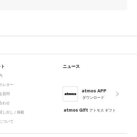
ート
ニュース
内
スレター
atmos APP
る質問
ダウンロード
合わせ
atmos Gift
アトモス ギフト
し出し / 掲載
sについて