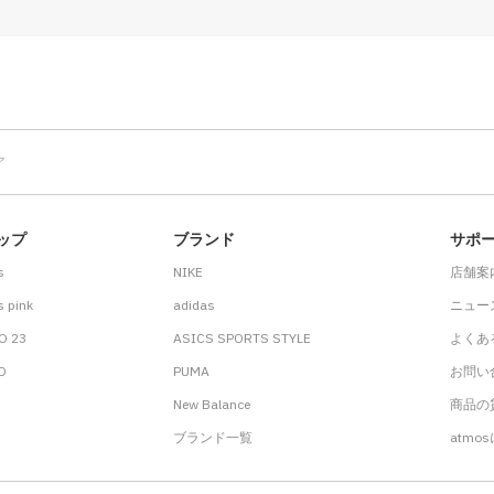
ア
ップ
ブランド
サポ
s
NIKE
店舗案
 pink
adidas
ニュー
O 23
ASICS SPORTS STYLE
よくあ
.D
PUMA
お問い
New Balance
商品の貸
ブランド一覧
atmo