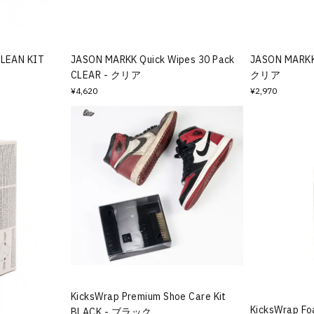
LEAN KIT
JASON MARKK Quick Wipes 30 Pack
JASON MARKK 
CLEAR - クリア
クリア
¥4,620
¥2,970
KicksWrap Premium Shoe Care Kit
KicksWrap Fo
BLACK - ブラック