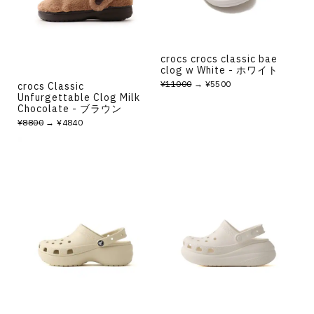
crocs crocs classic bae
clog w White - ホワイト
¥11000
→ ¥5500
crocs Classic
Unfurgettable Clog Milk
Chocolate - ブラウン
¥8800
→ ¥4840