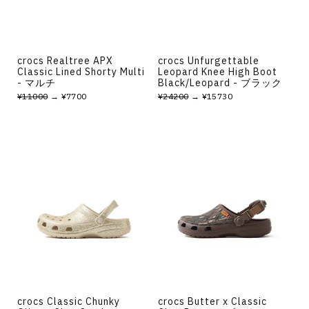
crocs Realtree APX
crocs Unfurgettable
Classic Lined Shorty Multi
Leopard Knee High Boot
- マルチ
Black/Leopard - ブラック
¥11000
→ ¥7700
¥24200
→ ¥15730
crocs Classic Chunky
crocs Butter x Classic