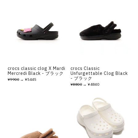
crocs classic clog X Mardi
crocs Classic
Mercredi Black - ブラック
Unfurgettable Clog Black
- ブラック
¥9900
→ ¥5445
¥8800
→ ¥4840