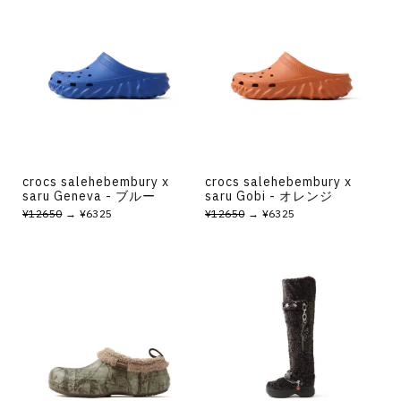
crocs salehebembury x
crocs salehebembury x
saru Geneva - ブルー
saru Gobi - オレンジ
¥12650
→ ¥6325
¥12650
→ ¥6325