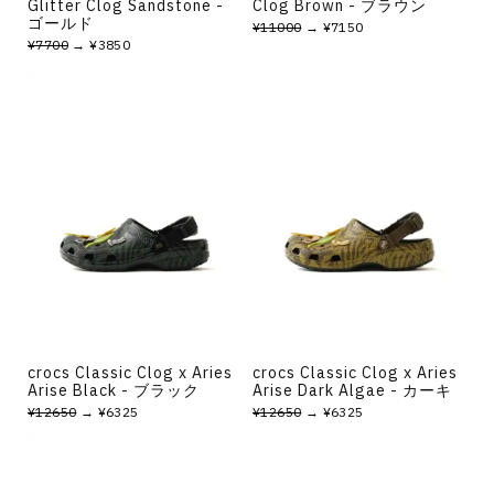
Glitter Clog Sandstone -
Clog Brown - ブラウン
ゴールド
¥11000
→ ¥7150
¥7700
→ ¥3850
crocs Classic Clog x Aries
crocs Classic Clog x Aries
Arise Black - ブラック
Arise Dark Algae - カーキ
¥12650
→ ¥6325
¥12650
→ ¥6325