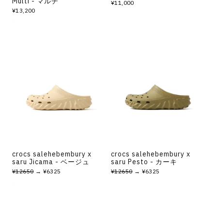
Multi - マルチ
¥11,000
¥13,200
crocs salehebembury x
crocs salehebembury x
saru Jicama - ベージュ
saru Pesto - カーキ
¥12650
→ ¥6325
¥12650
→ ¥6325