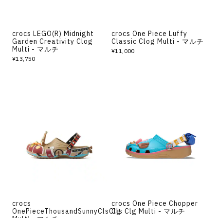
crocs LEGO(R) Midnight
crocs One Piece Luffy
Garden Creativity Clog
Classic Clog Multi - マルチ
Multi - マルチ
¥11,000
¥13,750
crocs
crocs One Piece Chopper
OnePieceThousandSunnyClsClg
Cls Clg Multi - マルチ