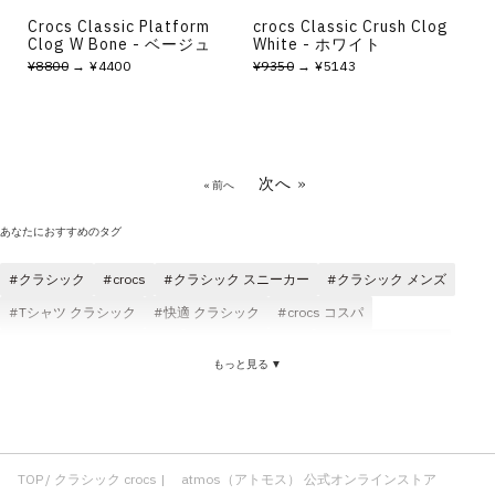
Crocs Classic Platform
crocs Classic Crush Clog
Clog W Bone - ベージュ
White - ホワイト
¥8800
→ ¥4400
¥9350
→ ¥5143
次へ »
« 前へ
あなたにおすすめのタグ
クラシック
crocs
クラシック スニーカー
クラシック メンズ
Tシャツ クラシック
快適 クラシック
crocs コスパ
シューアクセサリー crocs
crocs レディース
クラシック コスパ
もっと見る ▼
crocs ジビッツ チャーム
crocs マルチカラー
crocs メンズ
チャーム crocs
クラシック パンツ
レディース クラシック
ジャケット クラシック
crocs カスタマイズ
crocs ジビッツ
クラシック ブラック
ロングパンツ クラシック
サンダル crocs
TOP
クラシック crocs | atmos（アトモス） 公式オンラインストア