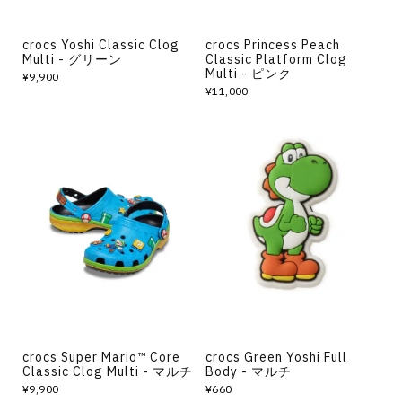
crocs Yoshi Classic Clog
crocs Princess Peach
Multi - グリーン
Classic Platform Clog
Multi - ピンク
¥9,900
¥11,000
crocs Super Mario™ Core
crocs Green Yoshi Full
Classic Clog Multi - マルチ
Body - マルチ
¥9,900
¥660