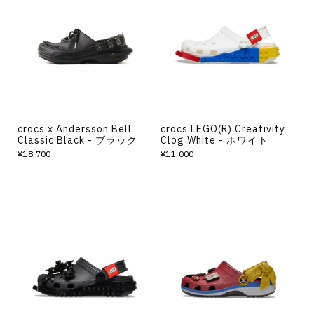
crocs x Andersson Bell
crocs LEGO(R) Creativity
Classic Black - ブラック
Clog White - ホワイト
¥18,700
¥11,000