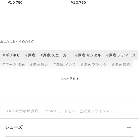
¥10,780
¥10,780
あなたにおすすめのタグ
ギザギザ
厚底
厚底 スニーカー
厚底 サンダル
厚底 レディース
ブーツ 厚底
厚底 軽い
厚底 メンズ
厚底 ブラック
厚底 快適
厚底 クロッグ
UGG 厚底
厚底 クッション性
ギザギザ スニーカー
もっと見る ▼
ギザギザ サンダル
ミュール ギザギザ
TOP
ギザギザ 厚底 | atmos（アトモス） 公式オンラインストア
シューズ