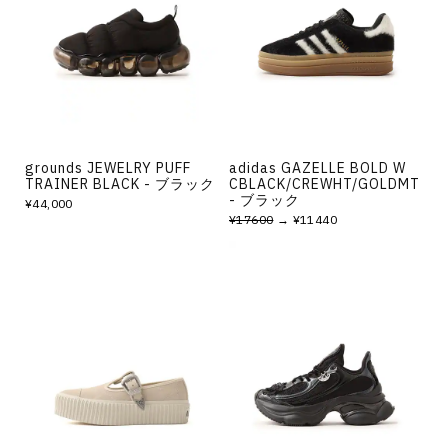
grounds JEWELRY PUFF
adidas GAZELLE BOLD W
TRAINER BLACK - ブラック
CBLACK/CREWHT/GOLDMT
- ブラック
¥44,000
¥17600
→ ¥11440