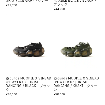
GRAY / ICE GRAY - グレー
MARBLE BLACK / BLACK -
ブラック
¥29,700
¥44,000
grounds MOOPIE X SINEAD
grounds MOOPIE X SINEAD
O'DWYER 02 | IRISH
O'DWYER 02 | IRISH
DANCING / BLACK - ブラッ
DANCING / KHAKI - グリー
ク
ン
¥58,300
¥58,300