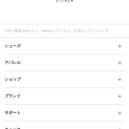
もっと見る ▼
PUMA かわいい
ブーツ 厚底
厚底 軽い
厚底 メンズ
かわいい 定番モデル
厚底 ブラック
メンズ かわいい
ブラック かわいい
厚底 快適
かわいい 通気性
かわいい クラシック
厚底 クロッグ
TOP
厚底 かわいい | atmos（アトモス） 公式オンラインストア
シューズ
アパレル
ショップ
ブランド
サポート