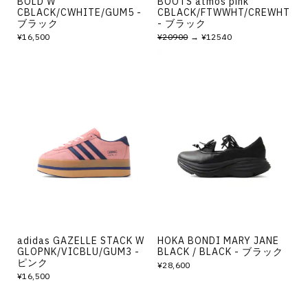
BOLD W
BOOTS atmos pink
CBLACK/CWHITE/GUM5 -
CBLACK/FTWWHT/CREWHT
ブラック
- ブラック
¥16,500
¥20900
→ ¥12540
adidas GAZELLE STACK W
HOKA BONDI MARY JANE
GLOPNK/VICBLU/GUM3 -
BLACK / BLACK - ブラック
ピンク
¥28,600
¥16,500