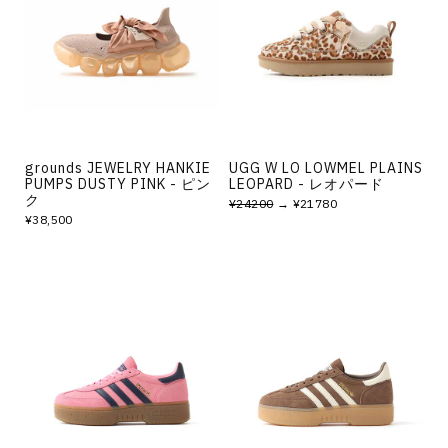
grounds JEWELRY HANKIE
UGG W LO LOWMEL PLAINS
PUMPS DUSTY PINK - ピン
LEOPARD - レオパード
ク
¥24200
→ ¥21780
¥38,500