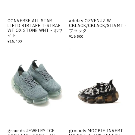
CONVERSE ALL STAR
adidas OZVENUZ W
LIFTD RIBTAPE T-STRAP
CBLACK/CBLACK/SILVMT -
WT OX STONE WHT - ホワ
ブラック
イト
¥16,500
¥15,400
grounds JEWELRY ICE
grounds MOOPIE INVERT