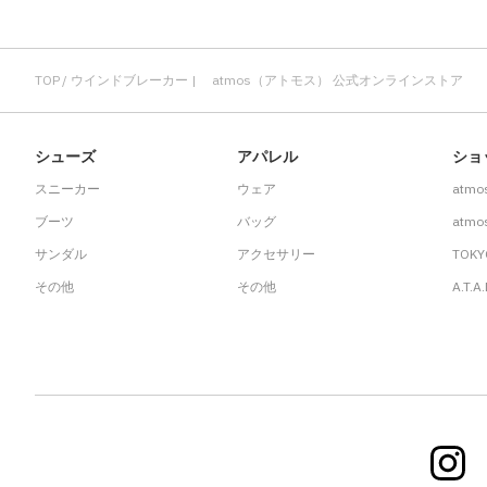
TOP
ウインドブレーカー | atmos（アトモス） 公式オンラインストア
シューズ
アパレル
ショ
スニーカー
ウェア
atmo
ブーツ
バッグ
atmos
サンダル
アクセサリー
TOKY
その他
その他
A.T.A