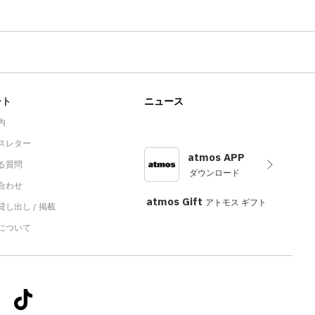
ート
ニュース
内
スレター
atmos APP
る質問
ダウンロード
合わせ
atmos Gift
アトモス ギフト
し出し / 掲載
sについて