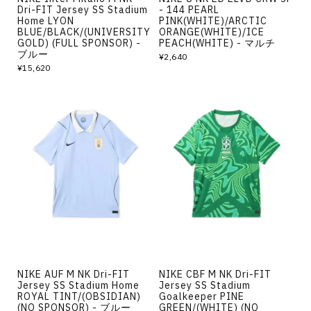
Dri-FIT Jersey SS Stadium
- 144 PEARL
Home LYON
PINK(WHITE)/ARCTIC
BLUE/BLACK/(UNIVERSITY
ORANGE(WHITE)/ICE
GOLD) (FULL SPONSOR) -
PEACH(WHITE) - マルチ
ブルー
¥2,640
¥15,620
NIKE AUF M NK Dri-FIT
NIKE CBF M NK Dri-FIT
Jersey SS Stadium Home
Jersey SS Stadium
ROYAL TINT/(OBSIDIAN)
Goalkeeper PINE
(NO SPONSOR) - ブルー
GREEN/(WHITE) (NO