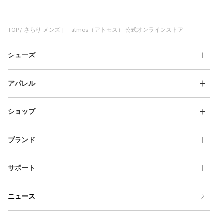
レッグウエア さらり
さらり NIKE
さらり コスパ
パンツ さらり
TOP
さらり メンズ | atmos（アトモス） 公式オンラインストア
シューズ
アパレル
ショップ
ブランド
サポート
ニュース