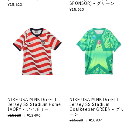
SPONSOR) - グリーン
¥15,620
¥15,620
NIKE USA M NK Dri-FIT
NIKE USA M NK Dri-FIT
Jersey SS Stadium Home
Jersey SS Stadium
IVORY - アイボリー
Goalkeeper GREEN - グリ
ーン
¥15620
→ ¥12496
¥15620
→ ¥10934