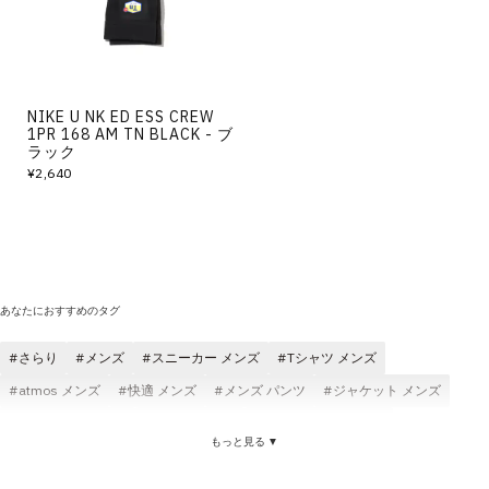
NIKE U NK ED ESS CREW
1PR 168 AM TN BLACK - ブ
ラック
¥2,640
あなたにおすすめのタグ
さらり
メンズ
スニーカー メンズ
Tシャツ メンズ
atmos メンズ
快適 メンズ
メンズ パンツ
ジャケット メンズ
スウェット メンズ
メンズ コスパ
ロングパンツ メンズ
もっと見る ▼
メンズ ブラック
耐久性 メンズ
速乾 さらり
快適 さらり
Tシャツ さらり
トップス さらり
ソックス(靴下) さらり