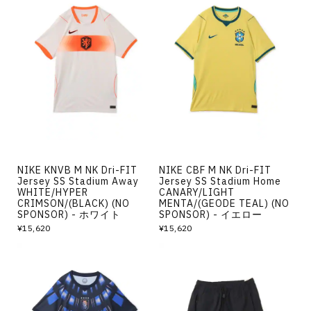
NIKE KNVB M NK Dri-FIT
NIKE CBF M NK Dri-FIT
Jersey SS Stadium Away
Jersey SS Stadium Home
WHITE/HYPER
CANARY/LIGHT
CRIMSON/(BLACK) (NO
MENTA/(GEODE TEAL) (NO
SPONSOR) - ホワイト
SPONSOR) - イエロー
¥15,620
¥15,620