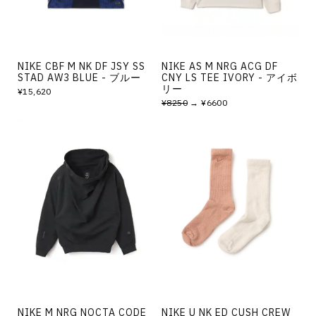
NIKE CBF M NK DF JSY SS
NIKE AS M NRG ACG DF
STAD AW3 BLUE - ブルー
CNY LS TEE IVORY - アイボ
リー
¥15,620
¥8250
→ ¥6600
NIKE M NRG NOCTA CODE
NIKE U NK ED CUSH CREW