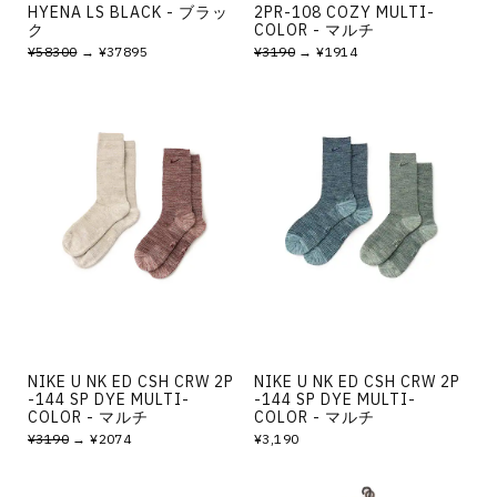
HYENA LS BLACK - ブラッ
2PR-108 COZY MULTI-
ク
COLOR - マルチ
¥58300
→ ¥37895
¥3190
→ ¥1914
NIKE U NK ED CSH CRW 2P
NIKE U NK ED CSH CRW 2P
-144 SP DYE MULTI-
-144 SP DYE MULTI-
COLOR - マルチ
COLOR - マルチ
¥3190
→ ¥2074
¥3,190