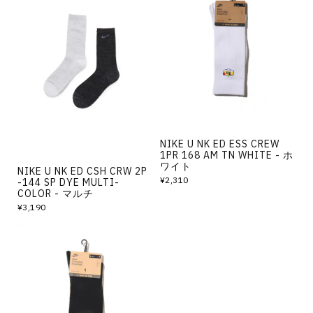
NIKE U NK ED ESS CREW
1PR 168 AM TN WHITE - ホ
ワイト
NIKE U NK ED CSH CRW 2P
¥2,310
-144 SP DYE MULTI-
COLOR - マルチ
¥3,190