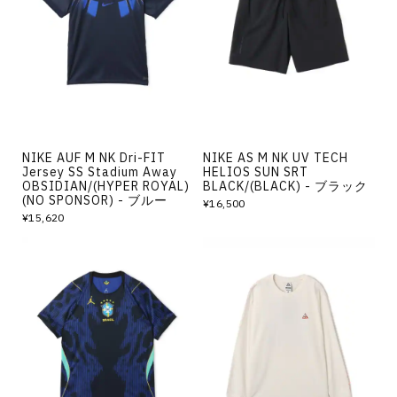
NIKE AUF M NK Dri-FIT
NIKE AS M NK UV TECH
Jersey SS Stadium Away
HELIOS SUN SRT
OBSIDIAN/(HYPER ROYAL)
BLACK/(BLACK) - ブラック
(NO SPONSOR) - ブルー
¥16,500
¥15,620