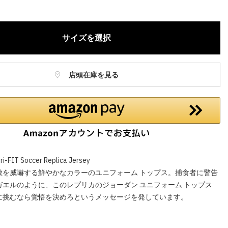
庫に関しましてはWEBカスタマーにお問い合わせいただいてもご案
ねますので、ご了承ください。
お電話でのお取り置きやお取り寄せは承っておりません。
サイズを選択
記はオンラインショップでの現時点の価格となり、店舗価格と価格差
合がございます。
店頭在庫を見る
ri-FIT Soccer Replica Jersey
敵を威嚇する鮮やかなカラーのユニフォーム トップス。捕食者に警告
ガエルのように、このレプリカのジョーダン ユニフォーム トップス
に挑むなら覚悟を決めろというメッセージを発しています。