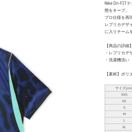
Nike Dr
態をキープ。
プロ仕様を再
レプリカデザイ
に入りチーム
【商品の詳細
・レプリカデ
・洗濯機洗い
【素材】ポリエ
サイズ(cm
XXS
XS
S
M
L
XL