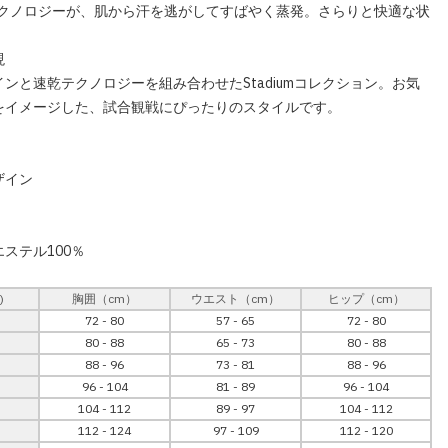
i-FITテクノロジーが、肌から汗を逃がしてすばやく蒸発。さらりと快適な状
現
ンと速乾テクノロジーを組み合わせたStadiumコレクション。お気
をイメージした、試合観戦にぴったりのスタイルです。
】
ザイン
ステル100％
)
胸囲（cm）
ウエスト（cm）
ヒップ（cm）
72 - 80
57 - 65
72 - 80
80 - 88
65 - 73
80 - 88
88 - 96
73 - 81
88 - 96
96 - 104
81 - 89
96 - 104
104 - 112
89 - 97
104 - 112
112 - 124
97 - 109
112 - 120