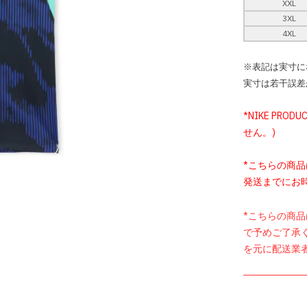
XXL
3XL
4XL
※表記は実寸に
実寸は若干誤差
*NIKE PROD
せん。)
*こちらの商
発送までにお
*こちらの商
で予めご了承
を元に配送業