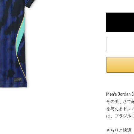
※ 店舗在
内いたしか
※ 店舗へ
※ 価格表
が生じる場
Men's Jordan D
その美しさで
を与えるドク
は、ブラジル
さらりと快適