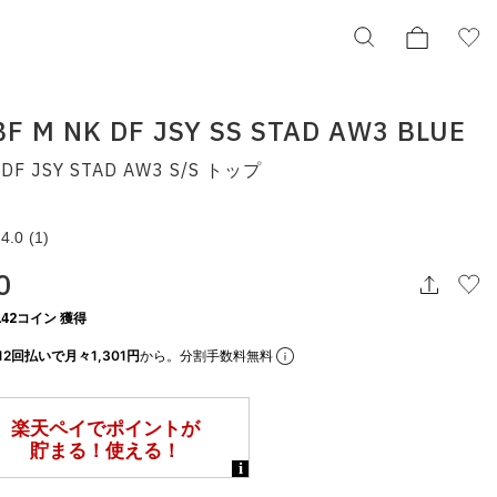
BF M NK DF JSY SS STAD AW3 BLUE
DF JSY STAD AW3 S/S トップ
NIKE CBF M NK DF JSY SS STAD AW3 BLUE
ナイキ CBF DF JSY STAD AW3 S/S トップ
iu1072-417
4.0
(1)
¥15,620
0
42コイン 獲得
択してください
12回払いで月々1,301円
から。分割手数料無料
この条件で検索する
りの表示でもタイミングにより売り切れの可能性がございます。