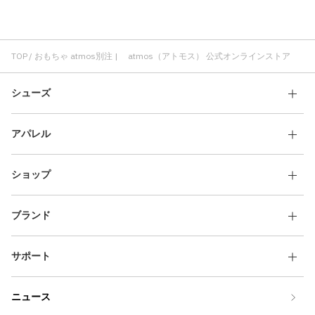
おもちゃ atmos
atmos別注 NEW ERA
軽い atmos別注
サイズ調整 atmos別注
atmos別注 レディース
おもちゃ シカルナ工房
atmos別注 刺繍
atmos別注 MLB
TOP
おもちゃ atmos別注 | atmos（アトモス） 公式オンラインストア
シューズ
アパレル
ショップ
ブランド
サポート
ニュース