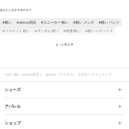
あなたにおすすめのタグ
軽い
atmos別注
スニーカー 軽い
軽い メンズ
軽い パンツ
ジャケット 軽い
サンダル 軽い
快適 軽い
軽い レディース
軽い ブラック
軽い Tシャツ
軽い コスパ
ロングパンツ 軽い
もっと見る ▼
スニーカー atmos別注
キャップ atmos別注
クラシック atmos別注
atmos別注 メンズ
atmos別注 コスパ
atmos別注 NEW ERA
サイズ調整 atmos別注
atmos別注 レディース
atmos別注 刺繍
TOP
軽い atmos別注 | atmos（アトモス） 公式オンラインストア
シューズ
アパレル
ショップ