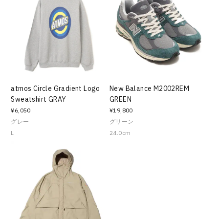
atmos Circle Gradient Logo
New Balance M2002REM
Sweatshirt GRAY
GREEN
¥6,050
¥19,800
グレー
グリーン
L
24.0cm