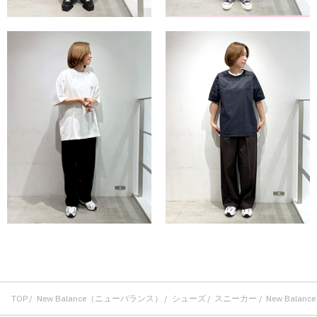
TOP
New Balance（ニューバランス）
シューズ
スニーカー
New Balanc