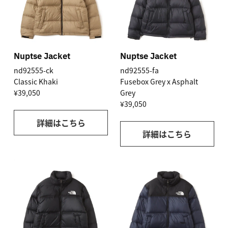
Nuptse Jacket
Nuptse Jacket
nd92555-ck
nd92555-fa
Classic Khaki
Fusebox Grey x Asphalt
¥39,050
Grey
¥39,050
詳細はこちら
詳細はこちら