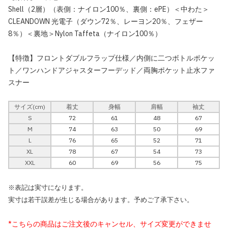
Shell（2層）（表側：ナイロン100％、裏側：ePE）＜中わた＞
CLEANDOWN 光電子（ダウン72％、レーヨン20％、フェザー
8％）＜裏地＞Nylon Taffeta（ナイロン100％）
【特徴】フロントダブルフラップ仕様／内側に二つボトルポケッ
ト／ワンハンドアジャスターフーデッド／両胸ポケット止水ファ
スナー
サイズ(cm)
着丈
身幅
肩幅
袖丈
S
72
61
48
67
M
74
63
50
69
L
76
65
52
71
XL
78
67
54
73
XXL
60
69
56
75
※表記は実寸になります。
実寸は若干誤差が生じる場合があります。予めご了承下さい。
*こちらの商品はご注文後のキャンセル、サイズ変更ができませ