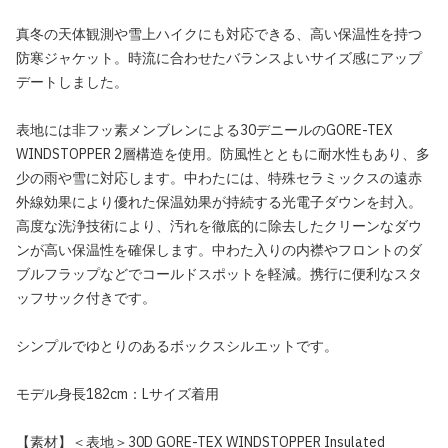
真冬の天体観測や雪上ハイクにも対応できる、高い保温性を持つ
防寒ジャケット。時流に合わせたバランスよいサイズ感にアップ
デートしました。
表地には非フッ素メンブレンによる30デニールのGORE-TEX
WINDSTOPPER 2層構造を使用。防風性とともに耐水性もあり、多
少の雨や雪に対応します。中わたには、特殊セラミックスの遠赤
外線効果により優れた保温効果が持続する光電子ダウンを封入。
高度な洗浄技術により、汚れを徹底的に除去したクリーンなダウ
ンが高い保温性を確保します。中わた入りの内襟やフロントのダ
ブルフラップなどでコールドスポットを軽減。携行に便利なスタ
ッフサック付きです。
シンプルでゆとりのあるボックスシルエットです。
モデル身長182cm：Lサイズ着用
【素材】＜表地＞30D GORE-TEX WINDSTOPPER Insulated