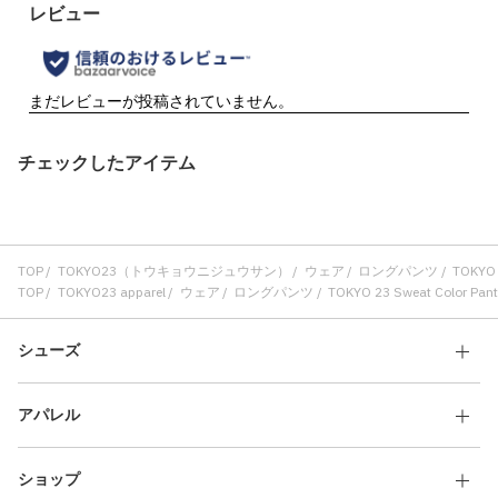
チェックしたアイテム
TOP
TOKYO23（トウキョウニジュウサン）
ウェア
ロングパンツ
TOKYO 
TOP
TOKYO23 apparel
ウェア
ロングパンツ
TOKYO 23 Sweat Color Pan
シューズ
アパレル
ショップ