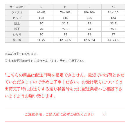
サイズ(cm)
S
M
L
XL
ウエスト
66~92
76~102
80~106
84~110
ヒップ
108
116
120
124
股上
30
31.5
32
32.5
股下
70
72.5
74
75.5
わたり
30
35
36
37
裾口幅
11~22
12~23.5
12.5~24
13~24.5
※表記は実寸になります。
実寸は若干誤差が生じる場合があります。予めご了承下さい。
*こちらの商品は配送日時を指定できません。最短での出荷とさせ
ていただきますので予めご了承ください。お受け取りについては
出荷完了時にお送りする送り状番号を元に配送業者へご相談下さ
いますようお願い致します。
ご注意事項：ご購入前に必ずご確認ください