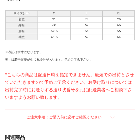
サイズ(cm)
M
L
XL
着丈
71
73
75
身幅
60
62
65
肩幅
52.5
54
56
袖丈
61.5
62
64
※表記は実寸になります。
実寸は若干誤差が生じる場合があります。予めご了承下さい。
*こちらの商品は配送日時を指定できません。最短での出荷とさせ
ていただきますので予めご了承ください。お受け取りについては
出荷完了時にお送りする送り状番号を元に配送業者へご相談下さ
いますようお願い致します。
ご注意事項：ご購入前に必ずご確認ください
関連商品