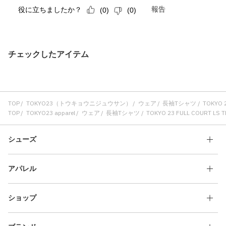
チェックしたアイテム
TOP
TOKYO23（トウキョウニジュウサン）
ウェア
長袖Tシャツ
TOKYO 2
TOP
TOKYO23 apparel
ウェア
長袖Tシャツ
TOKYO 23 FULL COURT LS T
シューズ
アパレル
ショップ