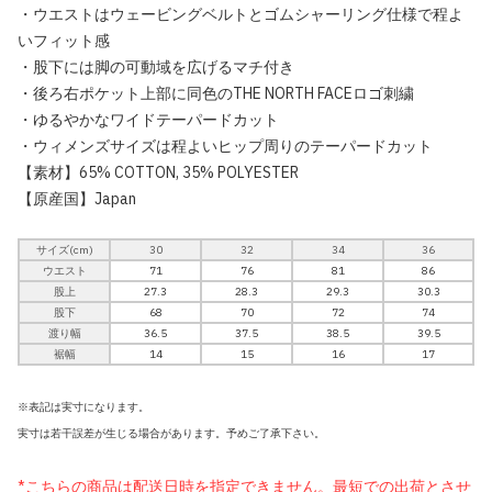
・ウエストはウェービングベルトとゴムシャーリング仕様で程よ
いフィット感
・股下には脚の可動域を広げるマチ付き
・後ろ右ポケット上部に同色のTHE NORTH FACEロゴ刺繍
・ゆるやかなワイドテーパードカット
・ウィメンズサイズは程よいヒップ周りのテーパードカット
【素材】65% COTTON, 35% POLYESTER
【原産国】Japan
サイズ(cm)
30
32
34
36
ウエスト
71
76
81
86
股上
27.3
28.3
29.3
30.3
股下
68
70
72
74
渡り幅
36.5
37.5
38.5
39.5
裾幅
14
15
16
17
※表記は実寸になります。
実寸は若干誤差が生じる場合があります。予めご了承下さい。
*こちらの商品は配送日時を指定できません。最短での出荷とさせ