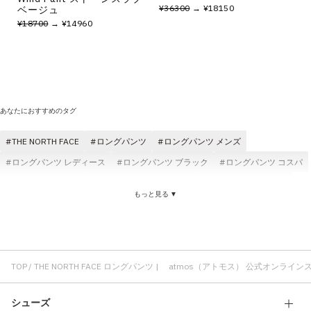
¥36300
→ ¥18150
ベージュ
¥18700
→ ¥14960
あなたにおすすめのタグ
THE NORTH FACE
ロングパンツ
ロングパンツ メンズ
ロングパンツ レディース
ロングパンツ ブラック
ロングパンツ コスパ
ロングパンツ 快適
ロングパンツ atmos pink
ロングパンツ atmos
もっと見る ▼
ロングパンツ 刺繍
コットン素材 ロングパンツ
ロングパンツ デニム
ロングパンツ クラシック
ジャケット THE NORTH FACE
Tシャツ THE NORTH FACE
バッグ THE NORTH FACE
THE NORTH FACE メンズ
速乾 THE NORTH FACE
TOP
THE NORTH FACE ロングパンツ | atmos（アトモス） 公式オンライン
THE NORTH FACE アウトドア
アウター THE NORTH FACE
シューズ
撥水加工 THE NORTH FACE
THE NORTH FACE コスパ