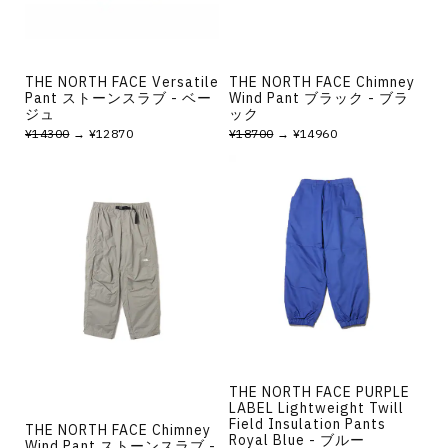
THE NORTH FACE Versatile
THE NORTH FACE Chimney
Pant ストーンスラブ - ベー
Wind Pant ブラック - ブラ
ジュ
ック
¥14300
→ ¥12870
¥18700
→ ¥14960
THE NORTH FACE PURPLE
LABEL Lightweight Twill
Field Insulation Pants
THE NORTH FACE Chimney
Royal Blue - ブルー
Wind Pant ストーンスラブ -