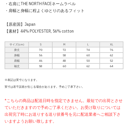
・右肩にTHE NORTH FACEネームラベル
・肩幅と身幅に程よくゆとりのあるフィット
【原産国】Japan
【素材】44% POLYESTER, 56% cotton
サイズ(cm)
S
M
L
XL
身丈
70
72
74
76
身幅
56
58
60
62
肩幅
46
48
50
52
袖丈
58
60
62
64
※表記は実寸になります。
実寸は若干誤差が生じる場合があります。予めご了承下さい。
*こちらの商品は配送日時を指定できません。最短での出荷とさせ
ていただきますので予めご了承ください。お受け取りについては
出荷完了時にお送りする送り状番号を元に配送業者へご相談下さ
いますようお願い致します。