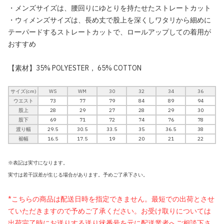
・メンズサイズは、腰回りにゆとりを持たせたストレートカット
・ウィメンズサイズは、長め丈で股上を深くしワタリから細めに
テーパードするストレートカットで、ロールアップしての着用が
おすすめ
【素材】35% POLYESTER， 65% COTTON
サイズ(cm)
WS
WM
30
32
34
36
ウエスト
73
77
79
84
89
94
股上
28
29
27
28
29
30
股下
69
71
72
74
76
78
渡り幅
29.5
30.5
33.5
35
36.5
38
裾幅
16.5
17.5
19
20
21
22
※表記は実寸になります。
実寸は若干誤差が生じる場合があります。予めご了承下さい。
*こちらの商品は配送日時を指定できません。最短での出荷とさせ
ていただきますので予めご了承ください。お受け取りについては
出荷完了時にお送りする送り状番号を元に配送業者へご相談下さ