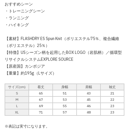
おすすめシーン
・トレーニングシーン
・ランニング
・ハイキング
【素材】FLASHDRY ES Spun Knit（ポリエステル75％、複合繊維
（ポリエステル）25％）
【特徴】USシーズン柄を起用したBOX LOGO（岩肌柄）／循環型
リサイクルシステムEXPLORE SOURCE
【原産国】カンボジア
【重量】約195g（Lサイズ）
サイズ(cm)
着丈
身幅
肩幅
袖丈
S
65
51
43
21
M
67
53
45
22
L
69
55
46
23
XL
71
57
48
23
※表記は実寸になります。