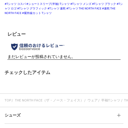
#Tシャツ コスパ
#ショートスリーブ(半袖) Tシャツ
#Tシャツ メンズ
#Tシャツ ブラック
#Tシ
ャツ ロゴ
#Tシャツ グラフィック
#Tシャツ 速乾
#Tシャツ THE NORTH FACE
#速乾 THE
NORTH FACE
#紫外線カット Tシャツ
チェックしたアイテム
TOP
THE NORTH FACE（ザ・ノース・フェイス）
ウェア
半袖Tシャツ
TH
シューズ