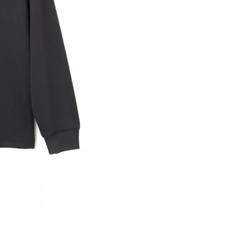
※ 店舗在
内いたしか
※ 店舗へ
※ 価格表
が生じる場