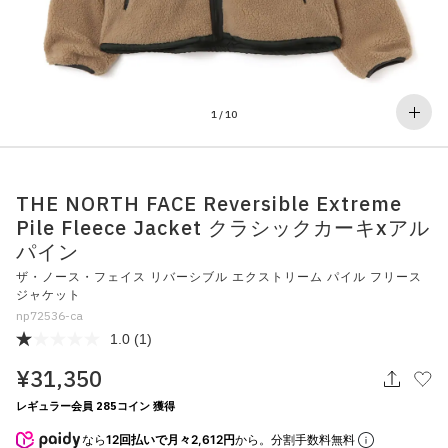
その他
すべてのウェア
1
/
10
THE NORTH FACE Reversible Extreme
Pile Fleece Jacket クラシックカーキxアル
パイン
ザ・ノース・フェイス リバーシブル エクストリーム パイル フリース
ジャケット
np72536-ca
1.0
(1)
¥31,350
レギュラー会員 285コイン 獲得
なら
12回払いで月々2,612円
から。分割手数料無料