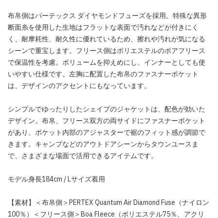
布帛側はパーテックス ダイヤモンドフューズを採用。特殊な異形
断面糸を使用した生地はフラットな表面で汚れなどが付きにく
く、耐摩耗性、耐久性に優れているため、擦れや汚れが気になる
シーンで重宝します。フリース側はポリエステルのボアフリース
で保温性を考慮。ボリュームを抑えめにし、インナーとしても使
いやすい仕様です。左胸に配置した布帛のファスナーポケット
は、デザインのアクセントにもなっています。
シンプルでゆったりしたシェイプのジャケットは、配色が効いた
デザイン。布帛、フリース双方の両サイドにファスナーポケット
があり、ポケット内部のアジャスターで裾のフィット感が調節で
きます。キャンプなどのアウトドアシーンからタウンユースま
で、さまざまな場面で活用できるアイテムです。
モデル身長184cm / Lサイズ着用
【素材】＜布帛側＞PERTEX Quantum Air Diamond Fuse（ナイロン
100％）＜フリース側＞Boa Fleece（ポリエステル75％、アクリ