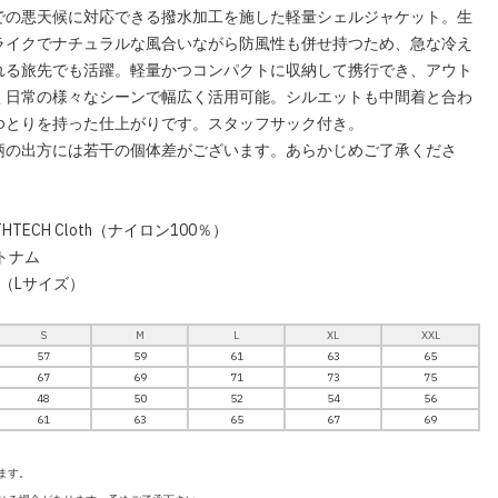
での悪天候に対応できる撥水加工を施した軽量シェルジャケット。生
ライクでナチュラルな風合いながら防風性も併せ持つため、急な冷え
れる旅先でも活躍。軽量かつコンパクトに収納して携行でき、アウト
く日常の様々なシーンで幅広く活用可能。シルエットも中間着と合わ
ゆとりを持った仕上がりです。スタッフサック付き。
柄の出方には若干の個体差がございます。あらかじめご了承くださ
HTECH Cloth（ナイロン100％）
トナム
g（Lサイズ）
S
M
L
XL
XXL
57
59
61
63
65
67
69
71
73
75
48
50
52
54
56
61
63
65
67
69
ます。