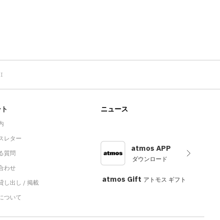
I
ート
ニュース
内
スレター
atmos APP
る質問
ダウンロード
合わせ
atmos Gift
アトモス ギフト
し出し / 掲載
sについて