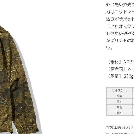
外出先や旅先
地はコットン
込みが予想さ
ドアだけでな
せやすいやや
※プリントの
い。
【素材】 NORT
【原産国】 ベ
【重量】 340
サイズ(cm)
身幅
着丈
肩幅
袖丈
※表記は実寸になり