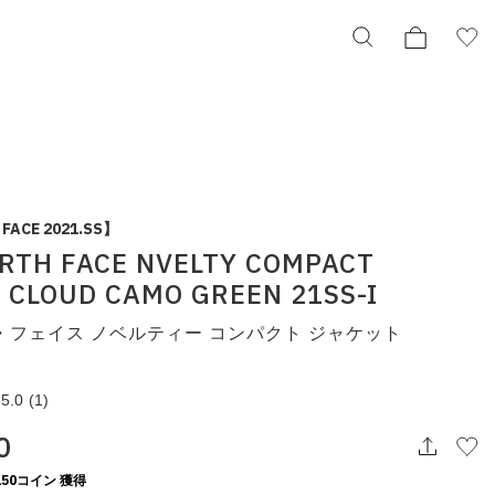
THE NORTH FACE NVELTY COMPACT JACKET
CLOUD CAMO GREEN 21SS-I
ザ・ノース・フェイス ノベルティー コンパクト ジャケット
FACE 2021.SS】
np71535-cg
¥16,500
RTH FACE NVELTY COMPACT
 CLOUD CAMO GREEN 21SS-I
択してください
・フェイス ノベルティー コンパクト ジャケット
この条件で検索する
5.0
(1)
0
りの表示でもタイミングにより売り切れの可能性がございます。
50コイン 獲得
庫に関しましてはWEBカスタマーにお問い合わせいただいてもご案