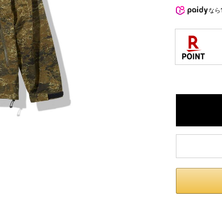
内いたしか
なら
※ 店舗へ
※ 価格表
が生じる場