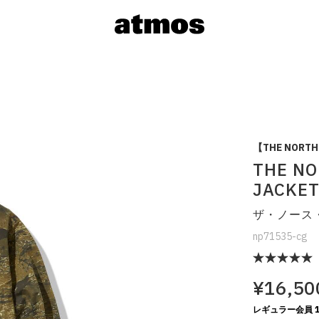
【THE NORTH 
THE NO
JACKET
サイズを選
ザ・ノース
np71535-cg
¥16,50
※ 在庫あ
レギュラー会員 1
※ 店舗在