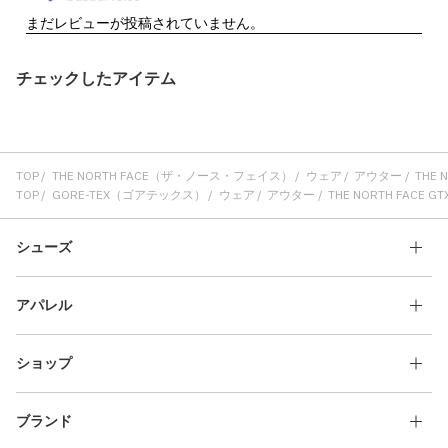
チェックしたアイテム
TOP
THE NORTH FACE（ザ・ノース・フェイス）
ウェア
アウター
THE 
TOP
GORE-TEX（ゴアテックス）
ウェア
アウター
THE NORTH FACE 
シューズ
アパレル
ショップ
ブランド