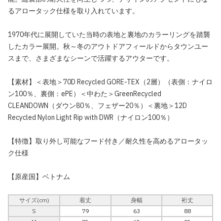
るアロータック仕様を取り入れています。
1970年代に展開していた当時の表地と裏地のカラーリングを踏襲
したカラー展開。秋～冬のアウトドアフィールドからタウンユー
スまで、さまざまなシーンで活躍するアウターです。
【素材】＜表地＞70D Recycled GORE-TEX（2層）（表側：ナイロ
ン100％、裏側：ePE）＜中わた＞GreenRecycled
CLEANDOWN（ダウン80％、フェザー20％）＜裏地＞12D
Recycled Nylon Light Rip with DWR（ナイロン100％）
【特徴】取り外し可能なフード付き／耐久性を高めるアロータッ
ク仕様
【原産国】ベトナム
サイズ(cm)
着丈
身幅
裄丈
S
79
63
88