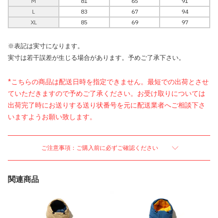
M
81
65
91
L
83
67
94
XL
85
69
97
※表記は実寸になります。
実寸は若干誤差が生じる場合があります。予めご了承下さい。
*こちらの商品は配送日時を指定できません。最短での出荷とさせ
ていただきますので予めご了承ください。お受け取りについては
出荷完了時にお送りする送り状番号を元に配送業者へご相談下さ
いますようお願い致します。
ご注意事項：ご購入前に必ずご確認ください
関連商品