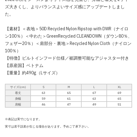
ズ大きくし、よりバランスよいサイズ感にアップデートしまし
た。
【素材】＜表地＞50D Recycled Nylon Ripstop with DWR（ナイロ
ン100％）＜中わた＞GreenRecycled CLEANDOWN（ダウン80％、
フェザー20％）＜肩部分・裏地＞Recycled Nylon Cloth（ナイロン
100％）
【特徴】ビルトインフード仕様／裾調整可能なアジャスター付き
【原産国】ベトナム
【重量】約490g（Lサイズ）
サイズ(cm)
S
M
L
XL
着丈
63
65
67
69
身幅
59
61
63
65
肩幅
46
47
49
51
※表記は実寸になります。
実寸は若干誤差が生じる場合があります。予めご了承下さい。