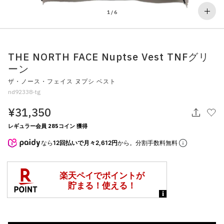
その他
1
/
6
すべてのウェア
THE NORTH FACE Nuptse Vest TNFグリ
ーン
ザ・ノース・フェイス ヌプシ ベスト
nd92338-tg
¥31,350
レギュラー会員 285コイン 獲得
なら
12回払いで月々2,612円
から。分割手数料無料