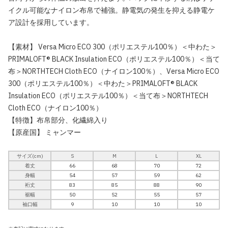
イクル可能なナイロン布帛で補強。静電気の発生を抑える静電ケ
ア設計を採用しています。
【素材】 Versa Micro ECO 300（ポリエステル100％）＜中わた＞
PRIMALOFT® BLACK Insulation ECO（ポリエステル100％）＜当て
布＞NORTHTECH Cloth ECO（ナイロン100％）、Versa Micro ECO
300（ポリエステル100％）＜中わた＞PRIMALOFT® BLACK
Insulation ECO（ポリエステル100％）＜当て布＞NORTHTECH
Cloth ECO（ナイロン100％）
【特徴】布帛部分、化繊綿入り
【原産国】 ミャンマー
サイズ(cm)
S
M
L
XL
着丈
66
68
70
72
身幅
54
57
59
62
裄丈
83
85
88
90
裾幅
50
52
55
57
袖口幅
9
10
10
10