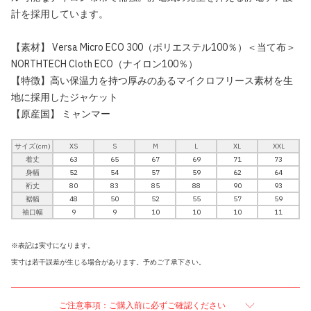
計を採用しています。
【素材】 Versa Micro ECO 300（ポリエステル100％）＜当て布＞
NORTHTECH Cloth ECO（ナイロン100％）
【特徴】高い保温力を持つ厚みのあるマイクロフリース素材を生
地に採用したジャケット
【原産国】 ミャンマー
サイズ(cm)
XS
S
M
L
XL
XXL
着丈
63
65
67
69
71
73
身幅
52
54
57
59
62
64
裄丈
80
83
85
88
90
93
裾幅
48
50
52
55
57
59
袖口幅
9
9
10
10
10
11
※表記は実寸になります。
実寸は若干誤差が生じる場合があります。予めご了承下さい。
ご注意事項：ご購入前に必ずご確認ください