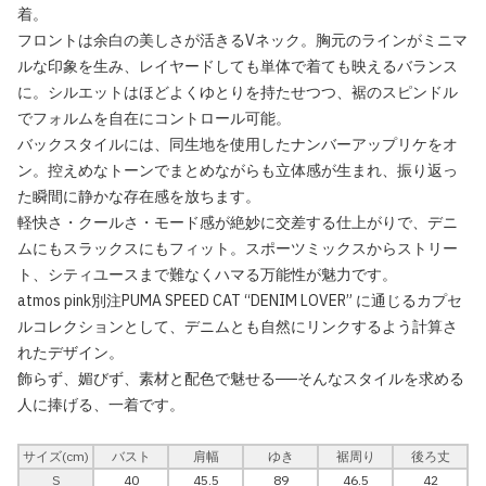
着。
フロントは余白の美しさが活きるVネック。胸元のラインがミニマ
ルな印象を生み、レイヤードしても単体で着ても映えるバランス
に。シルエットはほどよくゆとりを持たせつつ、裾のスピンドル
でフォルムを自在にコントロール可能。
バックスタイルには、同生地を使用したナンバーアップリケをオ
ン。控えめなトーンでまとめながらも立体感が生まれ、振り返っ
た瞬間に静かな存在感を放ちます。
軽快さ・クールさ・モード感が絶妙に交差する仕上がりで、デニ
ムにもスラックスにもフィット。スポーツミックスからストリー
ト、シティユースまで難なくハマる万能性が魅力です。
atmos pink別注PUMA SPEED CAT “DENIM LOVER” に通じるカプセ
ルコレクションとして、デニムとも自然にリンクするよう計算さ
れたデザイン。
飾らず、媚びず、素材と配色で魅せる──そんなスタイルを求める
人に捧げる、一着です。
サイズ(cm)
バスト
肩幅
ゆき
裾周り
後ろ丈
S
40
45.5
89
46.5
42