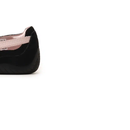
※ 店舗在
内いたしか
※ 店舗へ
※ 価格表
が生じる場