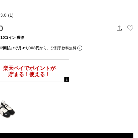
3.0
(1)
0
10コイン 獲得
12回払いで月々1,008円
から。分割手数料無料