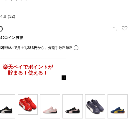
4.8
(32)
0
40コイン 獲得
12回払いで月々1,283円
から。分割手数料無料