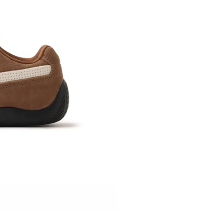
※ 店舗在
内いたしか
※ 店舗へ
※ 価格表
が生じる場