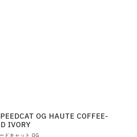
PEEDCAT OG HAUTE COFFEE-
D IVORY
ードキャット OG