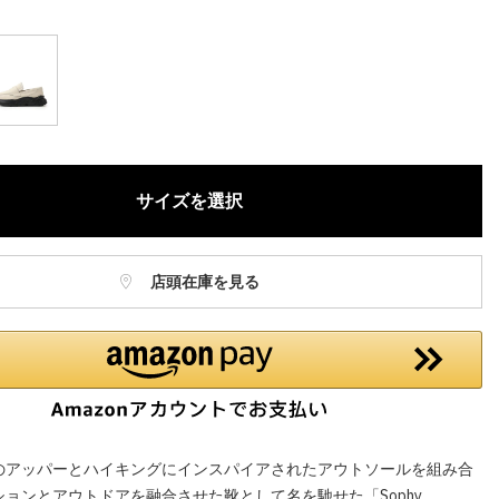
庫に関しましてはWEBカスタマーにお問い合わせいただいてもご案
ねますので、ご了承ください。
お電話でのお取り置きやお取り寄せは承っておりません。
記はオンラインショップでの現時点の価格となり、店舗価格と価格差
合がございます。
サイズを選択
店頭在庫を見る
のアッパーとハイキングにインスパイアされたアウトソールを組み合
ョンとアウトドアを融合させた靴として名を馳せた「Sophy