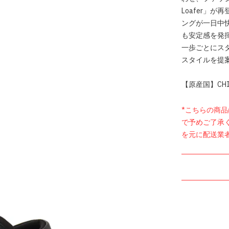
Loafer」
ングが一日中
も安定感を発
一歩ごとにス
スタイルを提
【原産国】CHI
*こちらの商
で予めご了承
を元に配送業