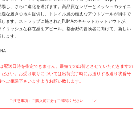
が再登場し、さらに進化を遂げます。高品質なレザーとメッシュのライニ
快適な履き心地を提供し、トレイル風の頑丈なアウトソールが街中で
揮します。ストラップに施されたPUMAのキャットカットアウトが、
タイリッシュな存在感をアピール。都会派の冒険者に向けて、新しい
案します。
NA
品は配送日時を指定できません。最短での出荷とさせていただきますの
ください。お受け取りについては出荷完了時にお送りする送り状番号
者へご相談下さいますようお願い致します。
ご注意事項：ご購入前に必ずご確認ください