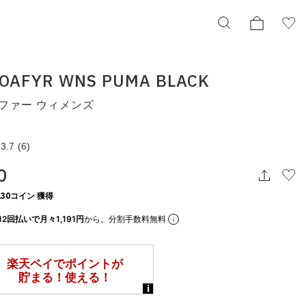
OAFYR WNS PUMA BLACK
ファー ウィメンズ
PUMA LOAFYR WNS PUMA BLACK
プーマ ローファー ウィメンズ
397730-01
3.7
(6)
¥14,300
0
30コイン 獲得
択してください
12回払いで月々1,191円
から。分割手数料無料
この条件で検索する
りの表示でもタイミングにより売り切れの可能性がございます。