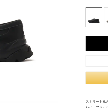
※ 店舗在
内いたしか
※ 店舗へ
※ 価格表
が生じる場
ストリート風
わせ、ファッシ